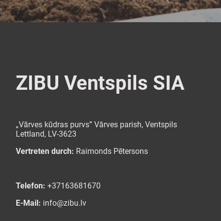
ZIBU Ventspils SIA
„Vārves kūdras purvs” Vārves parish, Ventspils
Lettland, LV-3623
Vertreten durch:
Raimonds Pētersons
Telefon:
+37163681670
E-Mail:
info@zibu.lv