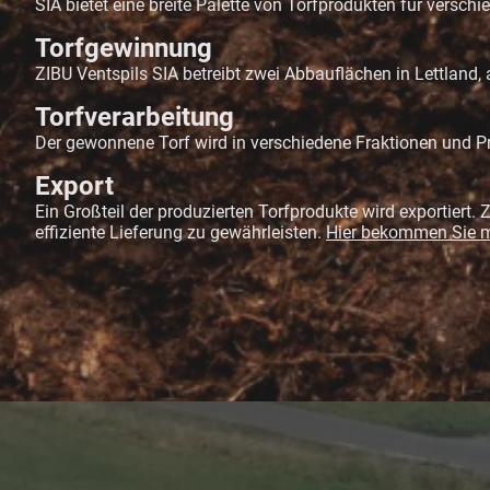
SIA bietet eine breite Palette von Torfprodukten für versch
Torfgewinnung
ZIBU Ventspils SIA betreibt zwei Abbauflächen in Lettland,
Torfverarbeitung
Der gewonnene Torf wird in verschiedene Fraktionen und Pro
Export
Ein Großteil der produzierten Torfprodukte wird exportiert
effiziente Lieferung zu gewährleisten.
Hier bekommen Sie m